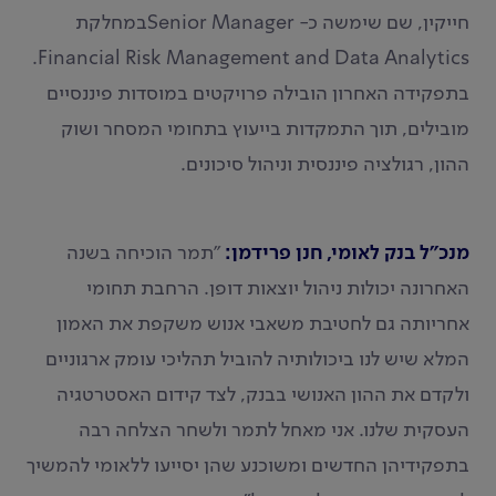
חייקין, שם שימשה כ- Senior Managerבמחלקת
Financial Risk Management and Data Analytics.
בתפקידה האחרון הובילה פרויקטים במוסדות פיננסיים
מובילים, תוך התמקדות בייעוץ בתחומי המסחר ושוק
ההון, רגולציה פיננסית וניהול סיכונים.
מנכ"ל בנק לאומי, חנן פרידמן:
"תמר הוכיחה בשנה
האחרונה יכולות ניהול יוצאות דופן. הרחבת תחומי
אחריותה גם לחטיבת משאבי אנוש משקפת את האמון
המלא שיש לנו ביכולותיה להוביל תהליכי עומק ארגוניים
ולקדם את ההון האנושי בבנק, לצד קידום האסטרטגיה
העסקית שלנו. אני מאחל לתמר ולשחר הצלחה רבה
בתפקידיהן החדשים ומשוכנע שהן יסייעו ללאומי להמשיך