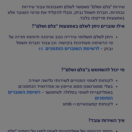
שירות "צלם ושלם" מאפשר לשלם חשבונות עבור עיריות
נבחרות, חברת חשמל ובזק, מבלי להקליד את פרטי השובר אלא
באמצעות סריקתו בלבד.
אילו שוברים ניתן לשלם באמצעות "צלם ושלם"?
ניתן לשלם תשלומי עירייה כגון: ארנונה ודוחות חנייה על
פי הרשימה מעודכנת בקישור. וכן עבור חברת חשמל
ובזק -
לרשימת השוברים הנתמכים >>
מי יכול להשתמש ב"צלם ושלם"?
לקוחות לאומי המנויים לשירותי גלישה ישירה
בעלי סמארטפון מסוג אייפון או אנדרואיד הנתמכים
באפליקציית לאומי בסלולר. לשימושך -
רשימת השוברים
הנתמכים
לקוחות קמעונאיים ו-smb
איך השירות עובד?
במסך הכניסה של אפליקציית לאומי לחצו על כפתור "צלם