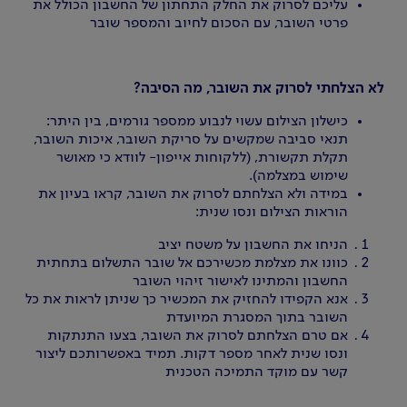
עליכם לסרוק את החלק התחתון של החשבון הכולל את
פרטי השובר, עם הסכום לחיוב והמספר שובר
לא הצלחתי לסרוק את השובר, מה הסיבה?
כישלון הצילום עשוי לנבוע ממספר גורמים, בין היתר:
תנאי סביבה שמקשים על סריקת השובר, איכות השובר,
תקלת תקשורת, (ללקוחות אייפון- לוודא כי מאושר
שימוש במצלמה).
במידה ולא הצלחתם לסרוק את השובר, קראו בעיון את
הוראות הצילום ונסו שנית:
הניחו את החשבון על משטח יציב
כוונו את מצלמת מכשירכם אל שובר התשלום בתחתית
החשבון והמתינו לאישור זיהוי השובר
אנא הקפידו להחזיק את המכשיר כך שניתן לראות את כל
השובר בתוך המסגרת המיועדת
אם טרם הצלחתם לסרוק את השובר, בצעו התנתקות
ונסו שנית לאחר מספר דקות. תמיד באפשרותכם ליצור
קשר עם מוקד התמיכה הטכנית