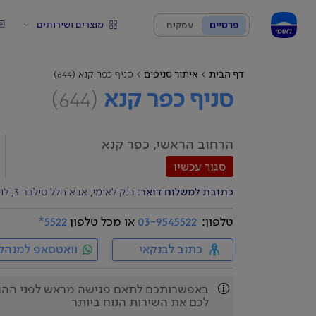
מוצרים ושירותים
פרטיים
עסקים
דף הבית
איתור סניפים
סניף כפר קנא (644)
סניף כפר קנא
(644)
הרחוב הראשי, כפר קנא
סגור עכשיו
כתובת למשלוח דואר
: בנק לאומי, אבא הלל סילבר 3, לוד 7129404
טלפון:
03-9545522
או מכל טלפון
5522*
כתוב לבנקאי
וואטסאפ למנהל
באפשרותכם לתאם פגישה מראש לפני ההגעה 
לכם את השירות הנוח ביותר