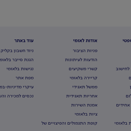
פטי
אודות לאומי
עוד באתר
פניות הציבור
ניוד חשבון בקליק
הודעות לעיתונות
הגנת סייבר בלאומ
לחישוב
קשרי משקיעים
נגישות בלאומי
קריירה בלאומי
מפת אתר
ממשל תאגידי
עיקרי מדיניות-ב
וירטואליים
ום
אחריות תאגידית
נכסים למכירה וה
 אחידים
אמנת השירות
ציות בלאומי
 בלאומי
קופת התגמולים והפיצויים של
עובדי לאומי