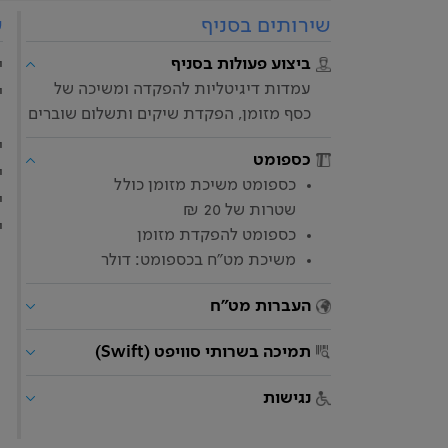
שירותים בסניף
ש
ביצוע פעולות בסניף
י
עמדות דיגיטליות להפקדה ומשיכה של
י
כסף מזומן, הפקדת שיקים ותשלום שוברים
י
כספומט
י
כספומט משיכת מזומן כולל
י
שטרות של 20 ₪
י
כספומט להפקדת מזומן
משיכת מט"ח בכספומט: דולר
העברות מט"ח
תמיכה בשרותי סוויפט (Swift)
נגישות