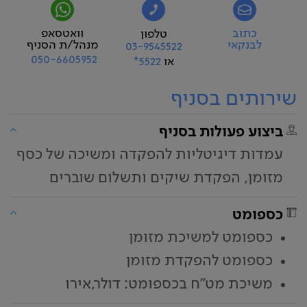
כתוב
וואטסאפ
טלפון
לבנקאי
מנהל/ת הסניף
03-9545522
050-6605952
או
5522*
שירותים בסניף
ביצוע פעולות בסניף
עמדות דיגיטליות להפקדה ומשיכה של כסף
מזומן, הפקדת שיקים ותשלום שוברים
כספומט
כספומט למשיכת מזומן
כספומט להפקדת מזומן
משיכת מט"ח בכספומט: דולר,אירו