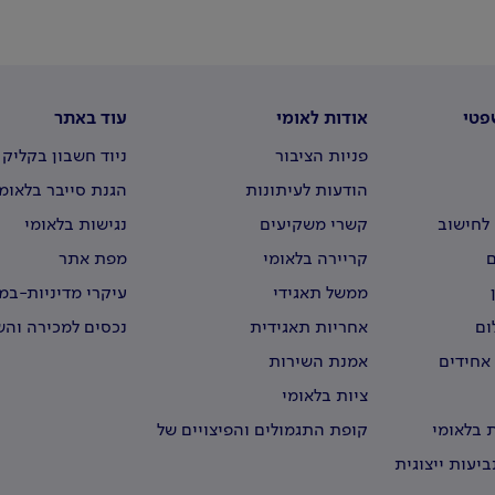
פטי
אודות לאומי
עוד באתר
פניות הציבור
ניוד חשבון בקליק
הודעות לעיתונות
הגנת סייבר בלאומ
לחישוב
קשרי משקיעים
נגישות בלאומי
קריירה בלאומי
מפת אתר
ממשל תאגידי
עיקרי מדיניות-ב
וירטואליים
ום
אחריות תאגידית
נכסים למכירה וה
 אחידים
אמנת השירות
ציות בלאומי
 בלאומי
קופת התגמולים והפיצויים של
עובדי לאומי
יעות ייצוגית