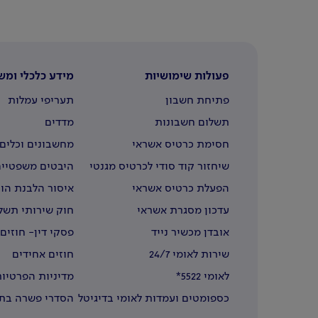
פעולות שימושיות
מידע כלכלי ומש
פתיחת חשבון
תעריפי עמלות
תשלום חשבונות
מדדים
חסימת כרטיס אשראי
מחשבונים וכלים 
שיחזור קוד סודי לכרטיס מגנטי
היבטים משפטיים
הפעלת כרטיס אשראי
איסור הלבנת הון
עדכון מסגרת אשראי
חוק שירותי תשל
אובדן מכשיר נייד
פסקי דין- חוזים
שירות לאומי 24/7
חוזים אחידים
לאומי 5522*
מדיניות הפרטיות
כספומטים ועמדות לאומי בדיגיטל
הסדרי פשרה בתב
בחו"ל