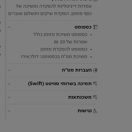
עמדות דיגיטליות להפקדה ומשיכה של
י
כסף מזומן, הפקדת שיקים ותשלום שוברים
י
כספומט
י
כספומט משיכת מזומן כולל
שטרות של 20 ₪
י
כספומט להפקדת מזומן
י
משיכת מט"ח בכספומט: דולר,אירו
העברות מט"ח
תמיכה בשרותי סוויפט (Swift)
משכנתאות
נגישות