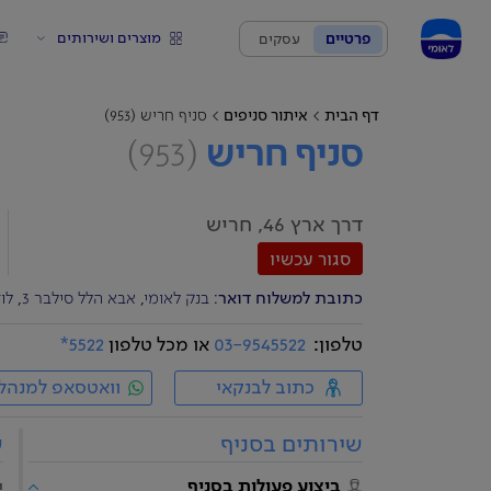
מוצרים ושירותים
פרטיים
עסקים
דף הבית
איתור סניפים
סניף חריש (953)
סניף חריש
(953)
דרך ארץ 46, חריש
סגור עכשיו
כתובת למשלוח דואר
: בנק לאומי, אבא הלל סילבר 3, לוד 7129404
טלפון:
03-9545522
או מכל טלפון
5522*
כתוב לבנקאי
וואטסאפ למנהל
שירותים בסניף
ש
ביצוע פעולות בסניף
י