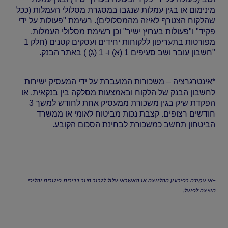
מינימום או בגין עמלות שנגבו במסגרת מסלולי העמלות (ככל
שהלקוח הצטרף לאיזה מהמסלולים). רשימת "פעולות על ידי
פקיד" ו"פעולות בערוץ ישיר" וכן רשימת מסלולי העמלות,
מפורטות בתעריפון ללקוחות יחידים ועסקים קטנים (חלק 1
"חשבון עובר ושב סעיפים 1 (א) ו- 1 (ג) ) באתר הבנק.
*אינטרגרציה – משכורות המועברת על ידי המעסיק ישירות
לחשבון הבנק של הלקוח ובאמצעות מסלקה בין בנקאית, או
הפקדת שיק בגין משכורת ממעסיק אחת לחודש למשך 3
חודשים רצופים. קצבת נכות מביטוח לאומי או ממשרד
הביטחון תחשב כמשכורת לבחינת הסכום הקובע.
-אי עמידה בפירעון ההלוואה או האשראי עלול לגרור חיוב בריבית פיגורים והליכי
הוצאה לפועל.