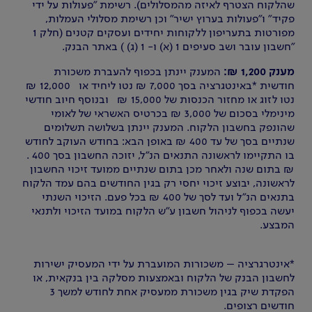
שהלקוח הצטרף לאיזה מהמסלולים). רשימת "פעולות על ידי
פקיד" ו"פעולות בערוץ ישיר" וכן רשימת מסלולי העמלות,
מפורטות בתעריפון ללקוחות יחידים ועסקים קטנים (חלק 1
"חשבון עובר ושב סעיפים 1 (א) ו- 1 (ג) ) באתר הבנק.
מענק 1,200 ₪:
המענק יינתן בכפוף להעברת משכורת
חודשית *באינטגרציה בסך 7,000 ₪ נטו ליחיד או 12,000 ₪
נטו לזוג או מחזור הכנסות של 15,000 ₪ ובנוסף חיוב חודשי
מינימלי בסכום של 3,000 ₪ בכרטיס האשראי של לאומי
שהונפק בחשבון הלקוח. המענק יינתן בשלושה תשלומים
שנתיים בסך של עד 400 ₪ באופן הבא: בחודש העוקב לחודש
בו התקיימו לראשונה התנאים הנ"ל, יזוכה החשבון בסך 400 .
₪ בתום שנה ולאחר מכן בתום שנתיים ממועד זיכוי החשבון
לראשונה, יבוצע זיכוי יחסי רק בגין החודשים בהם עמד הלקוח
בתנאים הנ"ל ועד לסך של 400 ₪ בכל פעם. הזיכוי השנתי
יעשה בכפוף לניהול חשבון ע"ש הלקוח במועד הזיכוי ולתנאי
המבצע.
*אינטרגרציה – משכורות המועברת על ידי המעסיק ישירות
לחשבון הבנק של הלקוח ובאמצעות מסלקה בין בנקאית, או
הפקדת שיק בגין משכורת ממעסיק אחת לחודש למשך 3
חודשים רצופים.