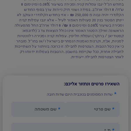
בחודש הנ"ל יגבו עמלות קניה ומכירה בשיעור 0.08% ומינימום 8
ש"ח/ 8 דולר ארה"ב. במידה ושווי תיק ניירות ערך בסוף החודש
הקלנדרי יהיה גבוה מ 250,000 ₪ - אזי בחודש הקלנדרי העוקב לא
יינתן הפטור בגין 20 פעולות האמור לעיל - אלא יגבו עמלות קניה
ומכירה בשיעור 0.08% ומינימום 8 ₪/ 8 דולר ארה"ב החל מהפעולה
הראשונה ואילך. הפטור האמור אינו כולל הוצאות צד ג' (לדוגמא:
קסטודיאן / ברוקר) ועמלת חליפין. עמלות קניה ומכירה רלוונטיות
למניות, אג"ח, וקרנות נאמנות הנסחרים בישראל ו/או בחו"ל. מובהר
כי אין כפל הטבות. הצטרפות לחבילה זו כרוכה בוויתור על השתייכות
לחבילה אחרת, ככל שקיימת בחשבון. ההטבות בעמלות ידווחו רק
לאחר הצטרפות לחבילה ייעודית.
השאירו פרטים ונחזור אליכם:
שדות המסומנים בכוכבית הינם שדות חובה
שם פרטי
שם משפחה
ת.ז.