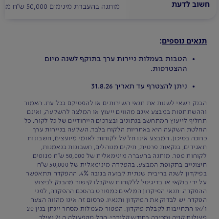
חשוב לדעת
מותנה בהעברת מינימום 50,000 ש"ח מגופים חיצוניים בתקופת המבצע. הפטור מעמלות מסחר יינתן עד 20 פעולות בחודש ללקוחות עם תיק ניירות ערך עד 250 אלף ש"ח.
תנאים נוספים
:
הטבות בעמלות ניירות ערך בתוקף לשנה מיום
ההצטרפות.
ניתן להצטרף עד תאריך 31.8.26
הבנק רשאי לשנות את תנאי השירותים או להפסיקם בכל עת. האמור
וההשתתפות במבצע אינם מהווים ייעוץ או המלצה להשקעה, ואינם
תחליף לייעוץ המתחשב בנתונים ובצרכים הייחודיים של כל לקוח. כל
החלטת השקעה היא באחריות הלקוח בלבד. השקעה בניירות ערך
כרוכה בסיכון. המבצע אינו חל על לקוחות לאומי מיועצים, חשבונות
תאגידים, בנקאות פרטית, תיקים מנוהלים, חשבונות בנאמנות,
לקוחות פפר. מותנה בהעברה מינימאלית של 50,000 ש"ח מגופים
חיצוניים בתקופת המבצע. בהפקדה מינימאלית של 50,000 ש"ח
בפיקדון לשנה בריבית שנתית קבועה בגובה 4%. ההפקדה תתאפשר
על ידי בנקאי או בדיגיטל ללקוחות שיקבלו קישור מהבנק לביצוע
ההפקדה. תנאי הפיקדון המלאים כמפורט בהסכם ההפקדה, לפני
הפקדה יש לבדוק את הפיקדון ותנאיו. פרסום זה אינו מהווה הצעה
ו/או התחייבות לקבלת פיקדון. הפטור מעמלות מסחר יינתן בגין 20
פעולות קניה ומכירה בחודש קלנדרי. החל מהפעולה ה 21 ואילך