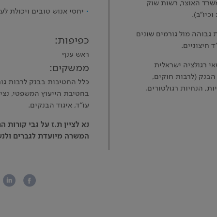
משרד האוצר, רשות שוק
יחסי אנוש טובים ויכולת לע
כיו"ב).
גבוהה מול גורמים שונים
כפיפות:
ד חיצוניים.
ראש ענף
אי רגולציה ישראלית
ממשקים:
הבנק (לרבות חוקים,
כלל החטיבות בבנק לרבות גו
ת, הנחיות רגולטורים,
בחטיבת הייעוץ המשפטי, נציג
עו"ד, איגוד הבנקים.
נא לציין ת.ז על גבי קורות הח
המשרה מיועדת לגברים ולנ