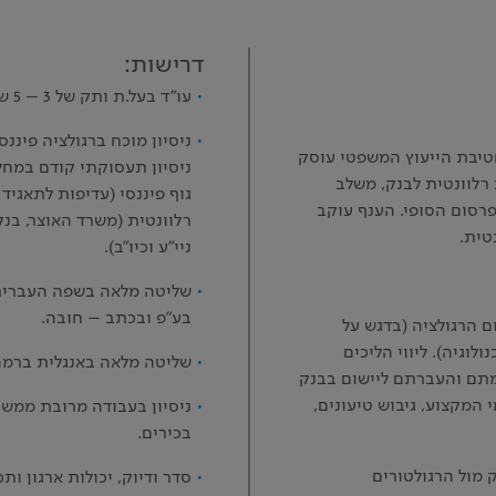
דרישות:
עו"ד בעל.ת ותק של 3 – 5 שנים בתחום הרגולציה הפיננסית.
ניסיון מוכח ברגולציה פיננס
חטיבת הייעוץ המשפטי עוסק
ניסיון תעסוקתי קודם במחל
 רלוונטית לבנק, משלב
גוף פיננסי (עדיפות לתאגיד 
רסום הסופי. הענף עוקב
רלוונטית (משרד האוצר, בנק
נטית.
ניי"ע וכיו"ב).
שליטה מלאה בשפה העברית,
בע"פ ובכתב – חובה.
 הרגולציה (בדגש על
לוגיה). ליווי הליכים
שליטה מלאה באנגלית ברמה
מתם והעברתם ליישום בבנק
 המקצוע, גיבוש טיעונים,
ניסיון בעבודה מרובת ממשקי
בכירים.
 מול הרגולטורים
סדר ודיוק, יכולות ארגון ות