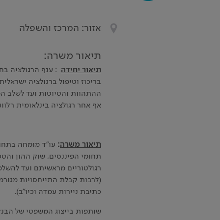
אזור: המרכז והשפלה
תיאור משרה:
תיאור יחידה
: ענף הרגולציה ב
בריכוז וטיפול ברגולציה ישראלית
ההתהוות והטיוטות ועד לשלב הפ
אף אחר רגולציה בינלאומית רלוו
תיאור משרה
:
עו"ד מומחה בתחום
תחומי הפיננסים, שוק ההון והטכנו
רגולטוריים מראשיתם ועד להשל
(לרבות קבלת התייחסויות מגורמי
כתיבת ניירות עמדה וכיו"ב).
שותפות בייצוג המשפטי של הבנק