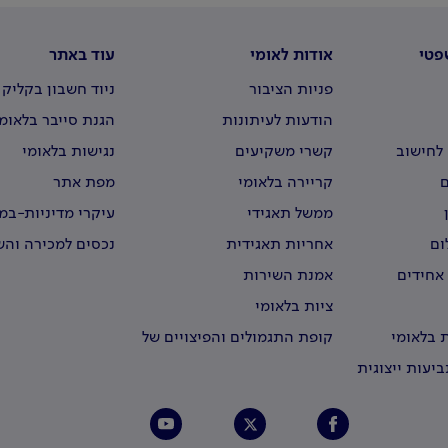
פטי
אודות לאומי
עוד באתר
פניות הציבור
ניוד חשבון בקליק
הודעות לעיתונות
הגנת סייבר בלאומ
לחישוב
קשרי משקיעים
נגישות בלאומי
קריירה בלאומי
מפת אתר
ממשל תאגידי
עיקרי מדיניות-ב
וירטואליים
ום
אחריות תאגידית
נכסים למכירה וה
 אחידים
אמנת השירות
ציות בלאומי
 בלאומי
קופת התגמולים והפיצויים של
עובדי לאומי
יעות ייצוגית