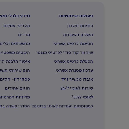
פעולות שימושיות
מידע כלכלי ומש
פתיחת חשבון
תעריפי עמלות
תשלום חשבונות
מדדים
חסימת כרטיס אשראי
מחשבונים וכלים 
שיחזור קוד סודי לכרטיס מגנטי
היבטים משפטיים
הפעלת כרטיס אשראי
איסור הלבנת הון
עדכון מסגרת אשראי
חוק שירותי תשל
אובדן מכשיר נייד
פסקי דין- חוזים
שירות לאומי 24/7
חוזים אחידים
לאומי 5522*
מדיניות הפרטיות
כספומטים ועמדות לאומי בדיגיטל
הסדרי פשרה בתב
בחו"ל