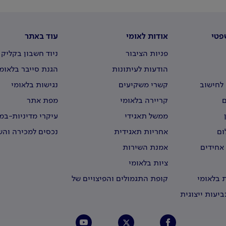
פטי
אודות לאומי
עוד באתר
פניות הציבור
ניוד חשבון בקליק
הודעות לעיתונות
הגנת סייבר בלאומ
לחישוב
קשרי משקיעים
נגישות בלאומי
קריירה בלאומי
מפת אתר
ממשל תאגידי
עיקרי מדיניות-ב
וירטואליים
ום
אחריות תאגידית
נכסים למכירה וה
 אחידים
אמנת השירות
ציות בלאומי
 בלאומי
קופת התגמולים והפיצויים של
עובדי לאומי
יעות ייצוגית