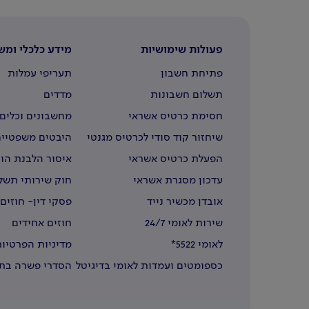
פעולות שימושיות
מידע כלכלי ומש
פתיחת חשבון
תעריפי עמלות
תשלום חשבונות
מדדים
חסימת כרטיס אשראי
מחשבונים וכלים 
שיחזור קוד סודי לכרטיס מגנטי
היבטים משפטיים
הפעלת כרטיס אשראי
איסור הלבנת הון
עדכון מסגרת אשראי
חוק שירותי תשל
אובדן מכשיר נייד
פסקי דין- חוזים
שירות לאומי 24/7
חוזים אחידים
לאומי 5522*
מדיניות הפרטיות
כספומטים ועמדות לאומי בדיגיטל
הסדרי פשרה בתב
בחו"ל