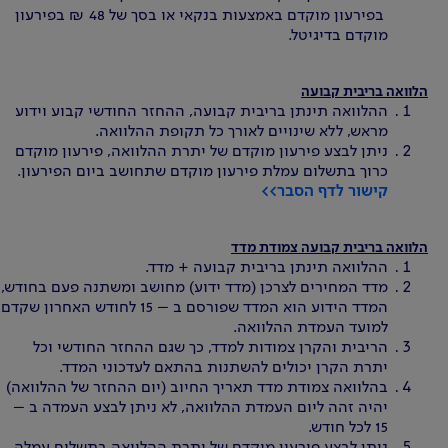
בפירעון מוקדם באמצעות בנקאי או בסך של 48 ₪ בפירעון
מוקדם בדיגיטל.
הלוואה בריבית קבועה
ההלוואה תינתן בריבית קבועה, ההחזר החודשי קבוע וידוע
מראש, ללא שינויים לאורך כל תקופת ההלוואה.
ניתן לבצע פירעון מוקדם של יתרת ההלוואה, פירעון מוקדם
כרוך בתשלום עמלת פירעון מוקדם שתחושב ביום הפירעון.
קישור לדף הסבר>>
הלוואה בריבית קבועה צמודת מדד
ההלוואה תינתן בריבית קבועה + מדד.
מדד המחירים לצרכן (מדד ידוע) מחושב ומשתנה פעם בחודש,
המדד הידוע הוא המדד שפורסם ב – 15 לחודש האחרון שקדם
למועד העמדת ההלוואה.
הריבית והקרן צמודות למדד, כך שגם ההחזר החודשי וכל
יתרת הקרן יכולים להשתנות בהתאם לעדכוני המדד.
בהלוואה צמודת מדד תאריך החיוב (יום ההחזר של ההלוואה)
יהיה זהה ליום העמדת ההלוואה, לא ניתן לבצע העמדה ב –
15 לכל חודש.
ניתן לבצע פירעון מוקדם של יתרת ההלוואה בתשלום עמלה