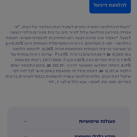
להלוואת דיגיטל
*העמדת ההלוואה ותנאיה נתונים לשקול דעתו הבלעדי של הבנק. *אי
עמידה בפירעון ההלוואה עלול לגרור חיוב בריבית פיגורים והליכי הוצאה
לפועל. *האמור אינו מהווה הצעה ו/או התחייבות להעמדת אשראי. תקופת
ההלוואה - 2-120 תשלומים. הריבית המקסימלית השנתית הינה p+10.00%
כך ששיעור הריבית השנתית המתואמת תהיה 16.08%. לדוגמא: הלוואה
בסך 10,000 ₪ ל-60 חודשים בריבית P+2.9% שהינה ריבית שנתית של
7.90% (ריבית הפריים הינה 5.00% נכון ל- 9/7/2026), ריבית מתואמת
8.19%. ההחזר החודשי המשוער יהיה כ -202.29 ₪, בתום התקופה ישלם
הלקוח 12,137.14 ₪. דוגמת מודל זה מותאמת באופן אישי לכל לווה לפי
שיקול דעת הבנק. עלות ההלוואה עשויה להשתנות בכפוף לשינויים בריבית
הפריים. מטה בנק לאומי- אבא הלל סילבר 3 , לוד
פעולות שימושיות
מידע כלכלי ומשפטי