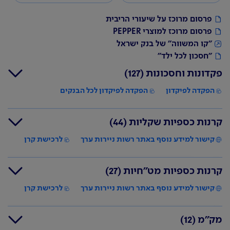
פרסום מרוכז על שיעורי הריבית
פרסום מרוכז למוצרי PEPPER
"קו המשווה" של בנק ישראל
"חסכון לכל ילד"
פקדונות וחסכונות
(127)
הפקדה לפיקדון
הפקדה לפיקדון לכל הבנקים
אפ
טווח סכום
קרנות כספיות שקליות
(44)
סוג המוצר (לפי תקופה)
סוג ריבית
סוג הצמדה
לש
להפקדה
פיק
קישור למידע נוסף באתר רשות ניירות ערך
לרכישת קרן
שיעורי הריבית על סוגי הפיקדונות השקליים המקובלים
המועד הקרוב לביצוע ה
קרנות כספיות (לפי
קרנות כספיות מט"חיות
(27)
שם הקרן ומספר מזהה
רכישת יחידות[2]/ח
פיקדון יומי
תקופה)
לרכישה
בקרן[3]
משתנה
לא צמוד
1,000.00
-
אין
דגם 5071/5: פדיום פריים 2-
קישור למידע נוסף באתר רשות ניירות ערך
לרכישת קרן
על בסיס
99,999.00
שבי
90 יום
יומיות
מגדל כספית שקלית
זמין לרכישה בכל יום מ
הפריים
המועד הקרוב לביצוע הפעולו
מספר הקרן: 5102991
מק"מ
(12)
סוג המוצר (לפי
שם הקרן ומספר מזהה
הבאות:
תקופה)
לרכישה
רכישת יחידות[2]/חידוש אוטומטי ש