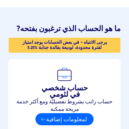
?
ما هو الحساب الذي ترغبون بفتحه
يرجى الانتباه - في بعض الحسابات يوجد امتياز
لفترة محدودة، لوديعة بفائدة جذابة %5.25
حساب شخصي
في لئومي
حساب راتب بشروط تفضيليّة ومع أكثر خدمة
مريحة ممكنة
لمعلومات إضافية