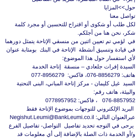
حول>>المزايا
تواصل معنا
لكل طلب أو شكوى أو اقتراح للتحسين أو مجرد كلمة
شكر، نحن هنا من أجلكم.
في لؤمي تم تعيين اثنين من منسقي الإتاحة يتمثل دورهما
في قيادة وتنسيق أنشطة الإتاحة في البنك بومثابة عنوان
لأي استفسار حول هذا الموضوع:
السيدة إفرات جلعادي – منسقة إتاحة الخدمة
هاتف: 8856279-076، فاكس: 8956279-077
السيد غيل كليمان - مركز إتاحة المباني، البنى التحتية
والبيئة، هاتف رقم:
076-8857952 ، فاكس: 0778957952
البريد الإلكتروني للتوجهات بموضوع الإتاحة فقط
عبرالعنوان التالي: Negishut.Leumi@BankLeumi.co.il
يرحى في التوجه تحديد تفاصيل التواصل- تفاصيل الفرع
و/أو الخدمة ذات الصلة بالإضافة إلى أي معلومات قد