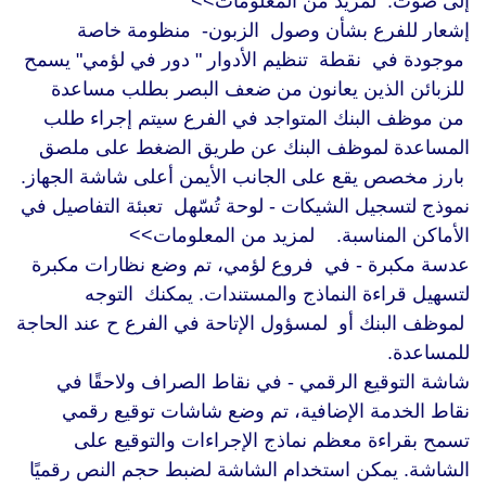
إلى صوت. لمزيد من المعلومات>>
إشعار للفرع بشأن وصول الزبون- منظومة خاصة
موجودة في نقطة تنظيم الأدوار " دور في لؤمي" يسمح
للزبائن الذين يعانون من ضعف البصر بطلب مساعدة
من موظف البنك المتواجد في الفرع سيتم إجراء طلب
المساعدة لموظف البنك عن طريق الضغط على ملصق
بارز مخصص يقع على الجانب الأيمن أعلى شاشة الجهاز.
نموذج لتسجيل الشيكات - لوحة تُسّهل تعبئة التفاصيل في
الأماكن المناسبة. لمزيد من المعلومات>>
عدسة مكبرة - في فروع لؤمي، تم وضع نظارات مكبرة
لتسهيل قراءة النماذج والمستندات. يمكنك التوجه
لموظف البنك أو لمسؤول الإتاحة في الفرع ح عند الحاجة
للمساعدة.
شاشة التوقيع الرقمي - في نقاط الصراف ولاحقًا في
نقاط الخدمة الإضافية، تم وضع شاشات توقيع رقمي
تسمح بقراءة معظم نماذج الإجراءات والتوقيع على
الشاشة. يمكن استخدام الشاشة لضبط حجم النص رقميًا