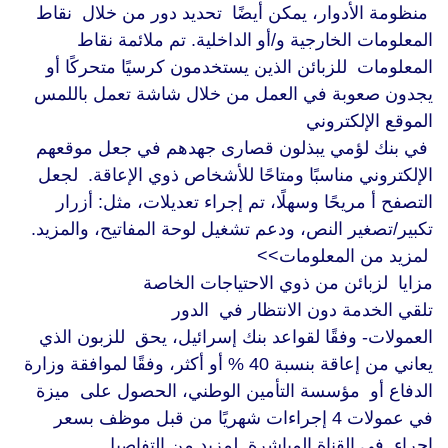
منظومة الأدوار، يمكن أيضًا تحديد دور من خلال نقاط
المعلومات الخارجية و/أو الداخلية. تم ملائمة نقاط
المعلومات للزبائن الذين يستخدمون كرسيًا متحركًا أو
يجدون صعوبة في العمل من خلال شاشة تعمل باللمس
الموقع الإلكتروني
في بنك لؤمي يبذلون قصارى جهدهم في جعل موقعهم
الإلكتروني مناسبًا ومتاحًا للأشخاص ذوي الإعاقة. لجعل
التصفح أ مريحًا وسهلًا، تم إجراء تعديلات، مثل: أزرار
تكبير/تصغير النص، ودعم تشغيل لوحة المفاتيح، والمزيد.
لمزيد من المعلومات>>
مزايا لزبائن من ذوي الاحتياجات الخاصة
تلقي الخدمة دون الانتظار في الدور
العمولات- وفقًا لقواعد بنك إسرائيل، يحق للزبون الذي
يعاني من إعاقة بنسبة 40 % أو أكثر، وفقًا لموافقة وزارة
الدفاع أو مؤسسة التأمين الوطني، الحصول على ميزة
في عمولات 4 إجراءات شهريًا من قبل موظف بسعر
إجراء في القناة المباشرة. لمزيد من التفاصيل