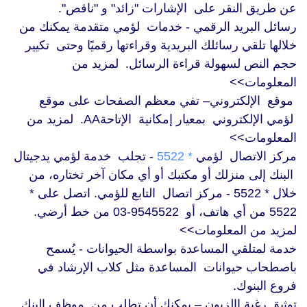
عن طريق النقر على الإشارات "زائد" و "ناقص".
رسائل البريد الرقمي - خدمات لؤمي متقدمة يمكنك من
خلالها تلقي رسائلك البريدية وقراءتها رقميًا وحتى تكيير
حجم النص لسهولة قراءة الرسائل. لمزيد من
المعلومات>>
موقع الإلكتروني– تفي معظم الصفحات على موقع
لؤمي الإلكتروني بمعيار إمكانية الإتاحةAA. لمزيد من
المعلومات>>
مركز الاتصال لؤمي
* 5522
- تجلب خدمة لؤمي يدجيتال
البنك إلى منزلك أو مكتبك أو أي مكان آخر تختاره، من
خلال * 5522 - مركز اتصال التابع للؤمي. اتصل على *
5522 من أي هاتف، أو 9545522-03 من خط أرضي.
لمزيد من المعلومات>>
خدمة لمتلقي المساعدة بواسطة الحيوانات - يُسمح
باصطحاب حيوانات المساعدة مثل كلاب الإرشاد في
فروع البنوك.
توثيق رغبة االزبون – يمكنك أن تطلب من موظف البنك