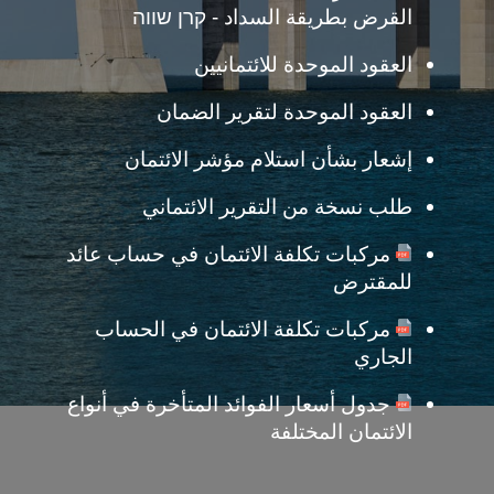
القرض بطريقة السداد - קרן שווה
العقود الموحدة للائتمانيين
العقود الموحدة لتقرير الضمان
إشعار بشأن استلام مؤشر الائتمان
طلب نسخة من التقرير الائتماني
مركبات تكلفة الائتمان في حساب عائد
للمقترض
مركبات تكلفة الائتمان في الحساب
الجاري
جدول أسعار الفوائد المتأخرة في أنواع
الائتمان المختلفة