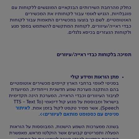
כחלק מהרחבת השירותים הבנקאיים המונגשים ללקוחות עם
מוגבלויות, הנגיש לאומי עבור לקוחותיו את המכשירים
האוטומטיים. לשם כך בוצעו במכשירים התאמות עבור לקוחות
כבדי ראייה/עיוורים, לקוחות המתקשים להשתמש במסך מגע
ולקוחות הנעזרים בכיסא גלגלים.
תמיכה בלקוחות כבדי ראייה/עיוורים
מתן הוראות ומידע קולי
בסניפי לאומי ברחבי הארץ קיימים מכשירים אוטומטיים
בהם הותקנה מערכת שמע חדשנית וייחודית, המיועדת
לציבור העיוורים וכבדי הראייה. המערכת הינה תקדימית
בישראל ומבוססת על מנוע קול דינאמי (TTS - Text To
Speech), אשר ממיר טקסט לקול בזמן אמת.
לאיתור
סניפים עם כספומט מותאם לעיוורים>>
.
בשונה ממערכות השמע הישנות, המבוססות על הוראות
הפעלה ותפריטים קבועים אשר הוקלטו מראש, מאפשרת