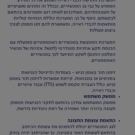
המערכת החדשה לכבדי ראייה לשמוע את כל המידע
המופיע על גבי צג המכשירים, ובכלל זה נתונים ספציפיים
על חשבונותיהם, מעודכנים לאותו רגע ומפורטים בהתאם
לבקשתם. נוסף על כך, המערכת כוללת הנחיות קוליות
מותאמות לכבדי ראייה, ומאפשרת להם זמן מספק לצורך
ביצוע פעולות
המערכת המונגשת במכשירים האוטומטיים מופעלת עם
הכנסת תקע אוזניות סטנדרטי (למשל, אזניות של מכשיר
הטלפון החכם) לשקע המיועד לכך במכשירים
האוטומטיים.
זימון תור באופן נגיש - בעמדות הדיגיטל הנגישות
בסניפים או במבואות, קיימת אפשרות לזימון תור באופן
נגיש, כולל העברת טקסט לשמע (TTS) עבור עיוורים
וכבדי ראייה.
ממשק משתמש
ממשק המשתמש עודכן בהתאם לתקני הנגישות ומספק
תצוגה ברורה יותר ושמירה על רמת ניגודיות נדרשת.
התאמת עוצמת התצוגה
לצג המכשירים יכולת להתאים את עוצמת הכיתוב
בהתאם לעוצמת האור בסביבה, כך שהכיתוב יהיה בוהק