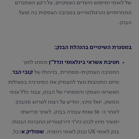
של לאומי ומימוש היעדים העסקיים, על רקע האתגרים
התחרותיים והרגולטוריים בסביבה העסקית בה פועל
הבנק.
במסגרת השינויים בהנהלת הבנק:
חטיבת אשראי בינלאומי ונדל"ן
תמוזג לתוך
החטיבה העסקית-מסחרית, בניהולו של
קובי הבר
.
מיזוג החטיבות נועד להעמיק את הסינרגיה בפעילות
האשראי העסקי והמסחרי של הבנק, עבור כלל ענפי
המשק. יואל מינץ, הודיע על רצונו לפרוש מהבנק
לאחר כ- 38 שנות עבודה בבנק. לאחר פרישתו
ימשיך מינץ לכהן כיו"ר דירקטוריון החברות הבנות:
בנק לאומי UK ובנק לאומי רומניה.
שמוליק א
רבל,