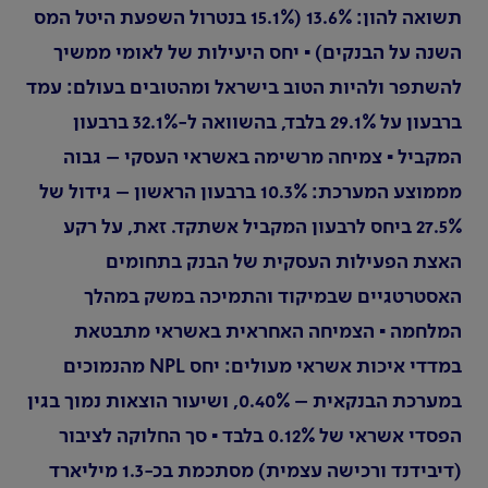
תשואה להון: 13.6% (15.1% בנטרול השפעת היטל המס
השנה על הבנקים) ▪ יחס היעילות של לאומי ממשיך
להשתפר ולהיות הטוב בישראל ומהטובים בעולם: עמד
ברבעון על 29.1% בלבד, בהשוואה ל-32.1% ברבעון
המקביל ▪ צמיחה מרשימה באשראי העסקי – גבוה
מממוצע המערכת: 10.3% ברבעון הראשון – גידול של
27.5% ביחס לרבעון המקביל אשתקד. זאת, על רקע
האצת הפעילות העסקית של הבנק בתחומים
האסטרטגיים שבמיקוד והתמיכה במשק במהלך
המלחמה ▪ הצמיחה האחראית באשראי מתבטאת
במדדי איכות אשראי מעולים: יחס NPL מהנמוכים
במערכת הבנקאית – 0.40%, ושיעור הוצאות נמוך בגין
הפסדי אשראי של 0.12% בלבד ▪ סך החלוקה לציבור
(דיבידנד ורכישה עצמית) מסתכמת בכ-1.3 מיליארד