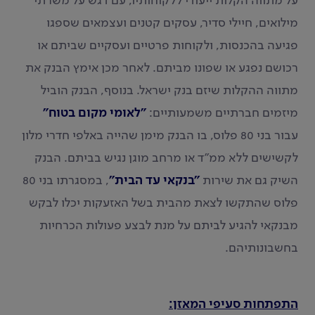
על מתווה הקלות ייעודי ללקוחותיו, עם דגש על משרתי
מילואים, חיילי סדיר, עסקים קטנים ועצמאים שספגו
פגיעה בהכנסות, ולקוחות פרטיים ועסקיים שביתם או
רכושם נפגע או שפונו מביתם. לאחר מכן אימץ הבנק את
מתווה ההקלות שיזם בנק ישראל. בנוסף, הבנק הוביל
מיזמים חברתיים משמעותיים:
"לאומי מקום בטוח"
עבור בני 80 פלוס, בו הבנק מימן שהייה באלפי חדרי מלון
לקשישים ללא ממ"ד או מרחב מוגן נגיש בביתם. הבנק
השיק גם את שירות
"בנקאי עד הבית"
, במסגרתו בני 80
פלוס שהתקשו לצאת מהבית בשל האזעקות יכלו לבקש
מבנקאי להגיע לביתם על מנת לבצע פעולות הכרחיות
בחשבונותיהם.
התפתחות סעיפי המאזן: