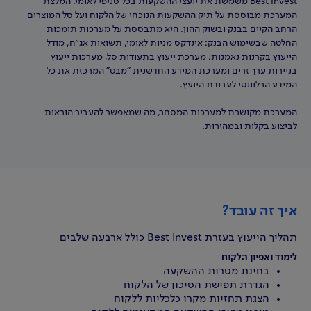
Best Invest משמשת את יועצי ההשקעות בכל סניפי לאומי. המלצת
המערכת מבוססת על תיק ההשקעות הנוכחי של הלקוח ועל סל המוצרים
הרחב הקיים בבנק ובשוק ההון. היא מתבססת על מערכות תומכות
החלטה שבשימוש הבנק: אינדקס מניות לאומי, תשואות אג"ח, מודל
הייעוץ בקרנות נאמנות, מערכת ייעוץ בתעודות סל, מערכות ייעוץ
בניירות ערך זרים ומערכת המידע החדשנית "מבט" המרכזת את כל
המידע הרלוונטי לעבודת היועץ.
המערכת מקושרת למערכות המסחר, מה שמאפשר להעביר הוראות
לביצוע בקלות ובמהירות.
איך זה עובד?
תהליך הייעוץ בעזרת Best Invest כולל ארבעה שלבים
לימוד ואפיון הלקוח
בחינת מטרות ההשקעה
הגדרת תפישת הסיכון של הלקוח
הצגת תחזיות מקרו כלכליות ללקוח