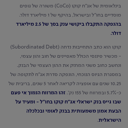
בינלאומית של אג"ח קוקו (CoCo) משורה של גופים
מוסדיים בחו"ל ובישראל, בהיקף של 1 מיליארד דולר.
בהנפקה התקבלו ביקושי ענק בסך של 2.5 מיליארד
דולר.
קוקו הוא כתב התחייבות נדחה (Subordinated Debt)
- מכשיר פיננסי הכולל מאפיינים של חוב והון עצמי,
ונחשב כחוב משני המחזק את ההון העצמי של הבנק.
במסגרת הגיוס הנוכחי, הונפקה סדרת אג"ח לתקופה של
10.25 שנים עם אופציה לקריאה לאחר 5 שנים, בריבית של
כ-5.7% ובמרווח של 155 נק'.
זהו המרווח הנמוך אי פעם
שבו גייס בנק ישראלי אג"ח קוקו בחו"ל - ומעיד על
הבעת אמון משמעותית בבנק לאומי ובכלכלה
הישראלית
.