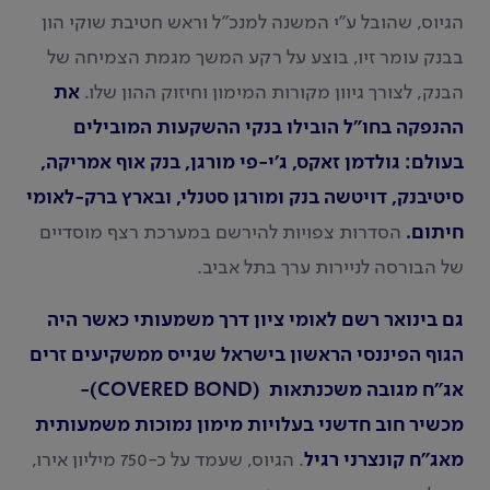
הגיוס, שהובל ע"י המשנה למנכ"ל וראש חטיבת שוקי הון
בבנק עומר זיו, בוצע על רקע המשך מגמת הצמיחה של
הבנק, לצורך גיוון מקורות המימון וחיזוק ההון שלו.
את
ההנפקה בחו"ל הובילו בנקי ההשקעות המובילים
בעולם: גולדמן זאקס, ג'י-פי מורגן, בנק אוף אמריקה,
סיטיבנק, דויטשה בנק ומורגן סטנלי, ובארץ ברק-לאומי
חיתום.
הסדרות צפויות להירשם במערכת רצף מוסדיים
של הבורסה לניירות ערך בתל אביב.
גם בינואר רשם לאומי ציון דרך משמעותי כאשר היה
הגוף הפיננסי הראשון בישראל שגייס ממשקיעים זרים
אג"ח מגובה משכנתאות (COVERED BOND)-
מכשיר חוב חדשני בעלויות מימון נמוכות משמעותית
מאג"ח קונצרני רגיל
. הגיוס, שעמד על כ-750 מיליון אירו,