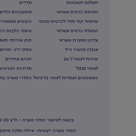
תשלום חשבונות
מדדים
חסימת כרטיס אשראי
מחשבונים וכלים 
שיחזור קוד סודי לכרטיס מגנטי
היבטים משפטיים
הפעלת כרטיס אשראי
איסור הלבנת הון
עדכון מסגרת אשראי
חוק שירותי תשל
אובדן מכשיר נייד
פסקי דין- חוזים
שירות לאומי 24/7
חוזים אחידים
לאומי 5522*
מדיניות הפרטיות
כספומטים ועמדות לאומי בדיגיטל
הסדרי פשרה בתב
בחו"ל
בקשה לאישור הסדר פשרה - ת"צ 51664-12-20
הסדר פשרה ייצוגית- איילה מלכה מימון