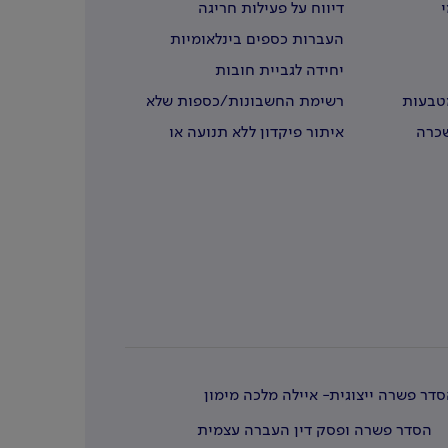
י
דיווח על פעילות חריגה
העברות כספים בינלאומיות
יחידה לגביית חובות
מטבעות
רשימת החשבונות/כספות שלא
נדרשו
שכרה
איתור פיקדון ללא תנועה או
שבעליו נפטרו
דר פשרה ייצוגית- איילה מלכה מימון
הסדר פשרה ופסק דין העברה עצמית