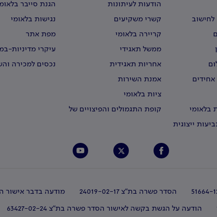
הודעות לעיתונות
הגנת סייבר בלאומ
לחישוב
קשרי משקיעים
נגישות בלאומי
קריירה בלאומי
מפת אתר
ממשל תאגידי
עיקרי מדיניות-ב
וירטואליים
ום
אחריות תאגידית
נכסים למכירה וה
 אחידים
אמנת השירות
ציות בלאומי
 בלאומי
קופת התגמולים והפיצויים של
עובדי לאומי
יעות ייצוגית
הסדר פשרה בת"צ 24019-02-17
מודעה בדבר אישור הס
הודעה על הגשת בקשה לאישור הסדר פשרה בת"צ 63427-02-24