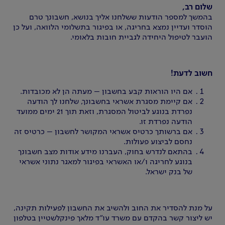
שלום רב,
בהמשך למספר הודעות ששלחנו אליך בנושא, חשבונך טרם
הוסדר ועדיין נמצא בחריגה, או בפיגור בתשלומי הלוואה, ועל כן
הועבר לטיפול היחידה לגביית חובות בלאומי.
חשוב לדעת!
אם היו הוראות קבע בחשבון – מעתה הן לא מכובדות.
אם קיימת מסגרת אשראי בחשבונך, שלחנו לך הודעה
נפרדת בנוגע לביטול המסגרת, וזאת תוך 21 ימים ממועד
הודעה נפרדת זו.
אם ברשותך כרטיס אשראי המקושר לחשבון – כרטיס זה
נחסם לביצוע פעולות.
בהתאם לנדרש בחוק, העברנו מידע אודות מצב חשבונך
בנוגע לחריגה ו/או האשראי בפיגור למאגר נתוני אשראי
של בנק ישראל.
על מנת להסדיר את החוב ולהשיב את החשבון לפעילות תקינה,
יש ליצור קשר בהקדם עם משרד עו"ד מלאך פינקלשטיין בטלפון