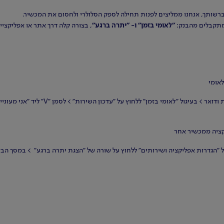
ברשותך, אנחנו ממליצים לפנות תחילה לספק הסלולרי ולחסום את המכשיר.
מתקבלים מהבנק:
"לאומי בזמן" ו- "יתרה ברגע"
, בצורה קלה דרך אתר או אפליקציית
אומי
" ללחוץ על "עדכון השירות" > לסמן "V" ליד "אני מעוניין להסיר את השירות" > ללחוץ על "אישור"
קציה ממכשיר אחר
"הגדרות אפליקציה ושירותים" ללחוץ על שורה של "הצגת יתרה ברגע" > במסך הבא 