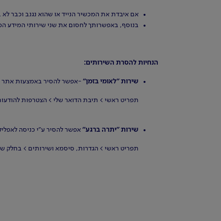
אם איבדת את המכשיר הנייד או שהוא נגנב וכבר לא 
בנוסף, באפשרותך לחסום את שני שירותי המידע ה
הנחיות להסרת השירותים:
שירות "לאומי בזמן"
-אפשר להסיר באמצעות אתר ל
תפריט ראשי > תיבת הדואר שלי > הצטרפות להודעות ודואר > בעיגול "לאומי בזמן
שירות "יתרה ברגע"
אפשר להסיר ע"י כניסה לאפלי
תפריט ראשי > הגדרות, סיסמא ושירותים > בחלק של 