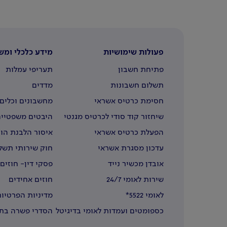
פעולות שימושיות
מידע כלכלי ומש
פתיחת חשבון
תעריפי עמלות
תשלום חשבונות
מדדים
חסימת כרטיס אשראי
מחשבונים וכלים 
שיחזור קוד סודי לכרטיס מגנטי
היבטים משפטיים
הפעלת כרטיס אשראי
איסור הלבנת הון
עדכון מסגרת אשראי
חוק שירותי תשל
אובדן מכשיר נייד
פסקי דין- חוזים
שירות לאומי 24/7
חוזים אחידים
לאומי 5522*
מדיניות הפרטיות
כספומטים ועמדות לאומי בדיגיטל
הסדרי פשרה בתב
בחו"ל