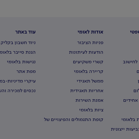
פטי
אודות לאומי
עוד באתר
פניות הציבור
ניוד חשבון בקליק
הודעות לעיתונות
הגנת סייבר בלאומ
לחישוב
קשרי משקיעים
נגישות בלאומי
קריירה בלאומי
מפת אתר
ממשל תאגידי
עיקרי מדיניות-ב
וירטואליים
ום
אחריות תאגידית
נכסים למכירה וה
 אחידים
אמנת השירות
ציות בלאומי
 בלאומי
קופת התגמולים והפיצויים של
עובדי לאומי
יעות ייצוגית