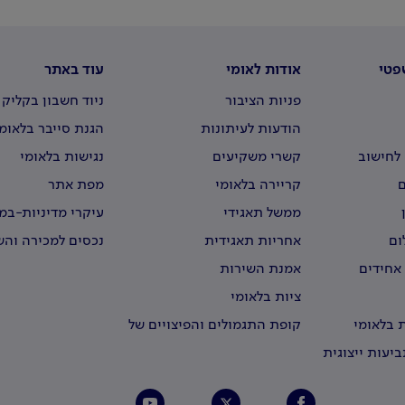
פטי
אודות לאומי
עוד באתר
פניות הציבור
ניוד חשבון בקליק
הודעות לעיתונות
הגנת סייבר בלאומ
לחישוב
קשרי משקיעים
נגישות בלאומי
קריירה בלאומי
מפת אתר
ממשל תאגידי
עיקרי מדיניות-ב
וירטואליים
ום
אחריות תאגידית
נכסים למכירה וה
 אחידים
אמנת השירות
ציות בלאומי
 בלאומי
קופת התגמולים והפיצויים של
עובדי לאומי
יעות ייצוגית