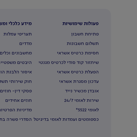
פעולות שימושיות
מידע כלכלי ומש
פתיחת חשבון
תעריפי עמלות
תשלום חשבונות
מדדים
חסימת כרטיס אשראי
מחשבונים וכלים 
שיחזור קוד סודי לכרטיס מגנטי
היבטים משפטיים
הפעלת כרטיס אשראי
איסור הלבנת הון
עדכון מסגרת אשראי
חוק שירותי תשל
אובדן מכשיר נייד
פסקי דין- חוזים
שירות לאומי 24/7
חוזים אחידים
לאומי 5522*
מדיניות הפרטיות
כספומטים ועמדות לאומי בדיגיטל
הסדרי פשרה בתב
בחו"ל