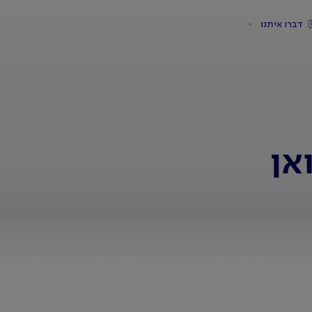
דברו איתנו
אן