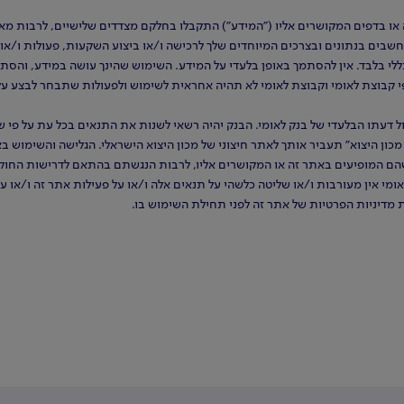
או בדפים המקושרים אליו ("המידע") התקבלו בחלקם מצדדים שלישיים, לרבות מאת
תחשבים בנתונים ובצרכים המיוחדים שלך לרכישה ו/או ביצוע השקעות, פעולות ו/או
לי בלבד. אין להסתמך באופן בלעדי על המידע. השימוש שהינך עושה במידע, והסתמ
 קבוצת לאומי וקבוצת לאומי לא תהיה אחראית לשימוש ולפעולות שתבחר לבצע על בס
דעתו הבלעדי של בנק לאומי. הבנק יהיה רשאי לשנות את התנאים בכל עת על פי שיק
מכון היצוא" תעביר אותך לאתר חיצוני של מכון היצוא הישראלי. הגלישה והשימוש 
הם המופיעים באתר זה או המקושרים אליו, לרבות הנגשתם בהתאם לדרישות החוק.
ומי אין מעורבות ו/או שליטה כלשהי על תנאים אלה ו/או על פעילות אתר זה ו/או ע
ת מדיניות הפרטיות של אתר זה לפני תחילת השימוש בו.