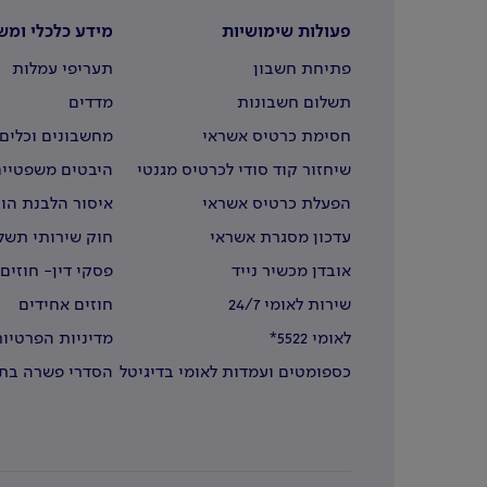
פעולות שימושיות
מידע כלכלי ומש
פתיחת חשבון
תעריפי עמלות
תשלום חשבונות
מדדים
חסימת כרטיס אשראי
מחשבונים וכלים 
שיחזור קוד סודי לכרטיס מגנטי
היבטים משפטיים
הפעלת כרטיס אשראי
איסור הלבנת הון
עדכון מסגרת אשראי
חוק שירותי תשל
אובדן מכשיר נייד
פסקי דין- חוזים
שירות לאומי 24/7
חוזים אחידים
לאומי 5522*
מדיניות הפרטיות
כספומטים ועמדות לאומי בדיגיטל
הסדרי פשרה בתב
בחו"ל