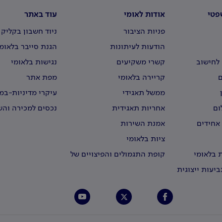
פטי
אודות לאומי
עוד באתר
פניות הציבור
ניוד חשבון בקליק
הודעות לעיתונות
הגנת סייבר בלאומ
לחישוב
קשרי משקיעים
נגישות בלאומי
קריירה בלאומי
מפת אתר
ממשל תאגידי
עיקרי מדיניות-ב
וירטואליים
ום
אחריות תאגידית
נכסים למכירה וה
 אחידים
אמנת השירות
ציות בלאומי
 בלאומי
קופת התגמולים והפיצויים של
עובדי לאומי
יעות ייצוגית