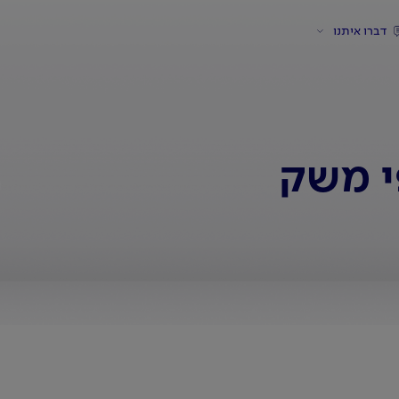
דברו איתנו
י משק