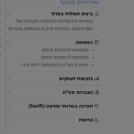
שירותים בסניף
ש
ביצוע פעולות בסניף
י
עמדות דיגיטליות להפקדה ומשיכה של
י
כסף מזומן, הפקדת שיקים ותשלום שוברים
י
י
כספומט
י
כספומט למשיכת מזומן
י
כספומט להפקדת מזומן
משיכת מט"ח בכספומט: דולר,אירו
בנקאות לעסקים
העברות מט"ח
תמיכה בשרותי סוויפט (Swift)
נגישות