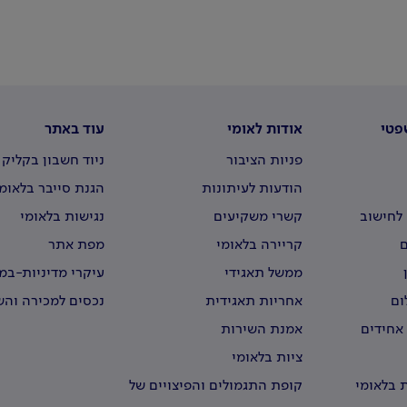
פטי
אודות לאומי
עוד באתר
פניות הציבור
ניוד חשבון בקליק
הודעות לעיתונות
הגנת סייבר בלאומ
לחישוב
קשרי משקיעים
נגישות בלאומי
קריירה בלאומי
מפת אתר
ממשל תאגידי
עיקרי מדיניות-ב
וירטואליים
ום
אחריות תאגידית
נכסים למכירה וה
 אחידים
אמנת השירות
ציות בלאומי
 בלאומי
קופת התגמולים והפיצויים של
עובדי לאומי