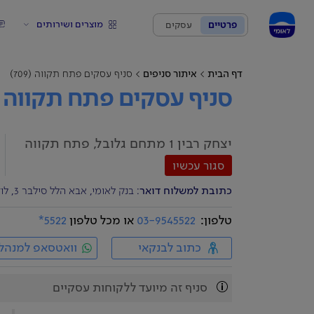
מוצרים ושירותים
פרטיים
עסקים
דף הבית
איתור סניפים
סניף עסקים פתח תקווה (709)
סניף עסקים פתח תקווה
יצחק רבין 1 מתחם גלובל, פתח תקווה
סגור עכשיו
כתובת למשלוח דואר
: בנק לאומי, אבא הלל סילבר 3, לוד 7129404
טלפון:
03-9545522
או מכל טלפון
5522*
כתוב לבנקאי
וואטסאפ למנהל
סניף זה מיועד ללקוחות עסקיים