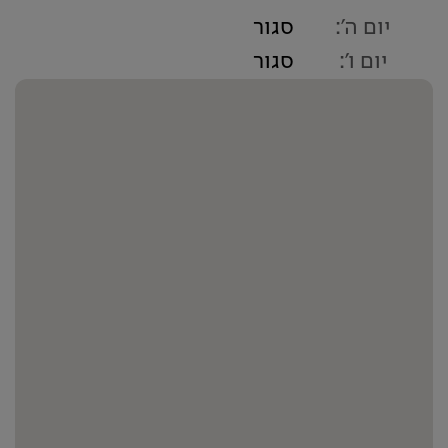
יום ה':
סגור
יום ו':
סגור