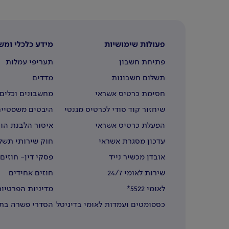
פעולות שימושיות
מידע כלכלי ומש
פתיחת חשבון
תעריפי עמלות
תשלום חשבונות
מדדים
חסימת כרטיס אשראי
מחשבונים וכלים 
שיחזור קוד סודי לכרטיס מגנטי
היבטים משפטיים
הפעלת כרטיס אשראי
איסור הלבנת הון
עדכון מסגרת אשראי
חוק שירותי תשל
אובדן מכשיר נייד
פסקי דין- חוזים
שירות לאומי 24/7
חוזים אחידים
לאומי 5522*
מדיניות הפרטיות
כספומטים ועמדות לאומי בדיגיטל
הסדרי פשרה בתב
בחו"ל