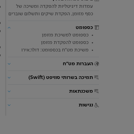
עמדות דיגיטליות להפקדה ומשיכה של
י
כסף מזומן, הפקדת שיקים ותשלום שוברים
י
כספומט
י
כספומט למשיכת מזומן
כספומט להפקדת מזומן
י
משיכת מט"ח בכספומט: דולר,אירו
י
העברות מט"ח
תמיכה בשרותי סוויפט (Swift)
משכנתאות
נגישות