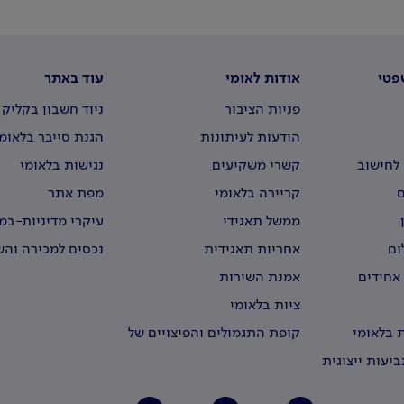
פטי
אודות לאומי
עוד באתר
פניות הציבור
ניוד חשבון בקליק
הודעות לעיתונות
הגנת סייבר בלאומ
לחישוב
קשרי משקיעים
נגישות בלאומי
קריירה בלאומי
מפת אתר
ממשל תאגידי
עיקרי מדיניות-ב
וירטואליים
ום
אחריות תאגידית
נכסים למכירה וה
 אחידים
אמנת השירות
ציות בלאומי
 בלאומי
קופת התגמולים והפיצויים של
עובדי לאומי
יעות ייצוגית