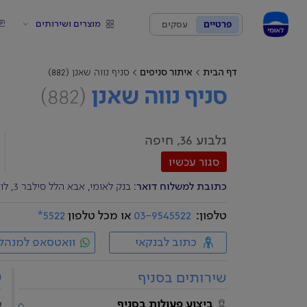
מוצרים ושירותים
פרטיים
עסקים
דף הבית
איתור סניפים
סניף נווה שאנן (882)
סניף נווה שאנן
(882)
גלבוע 36, חיפה
סגור עכשיו
כתובת למשלוח דואר
: בנק לאומי, אבא הלל סילבר 3, לוד 7129404
טלפון:
03-9545522
או מכל טלפון
5522*
כתוב לבנקאי
וואטסאפ למנהל
שירותים בסניף
ש
ביצוע פעולות בסניף
י