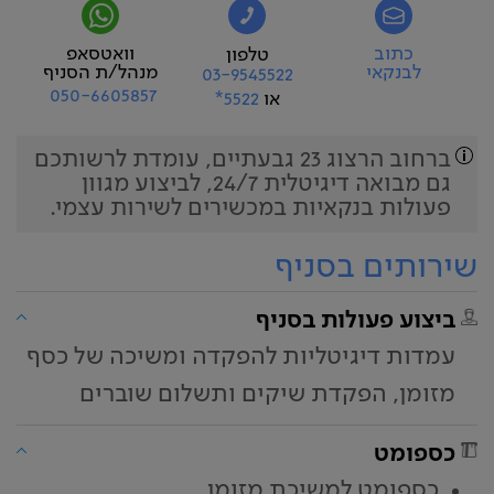
כתוב
וואטסאפ
טלפון
לבנקאי
מנהל/ת הסניף
03-9545522
050-6605857
או
5522*
ברחוב הרצוג 23 גבעתיים, עומדת לרשותכם
גם מבואה דיגיטלית 24/7, לביצוע מגוון
פעולות בנקאיות במכשירים לשירות עצמי.
שירותים בסניף
ביצוע פעולות בסניף
עמדות דיגיטליות להפקדה ומשיכה של כסף
מזומן, הפקדת שיקים ותשלום שוברים
כספומט
כספומט למשיכת מזומן