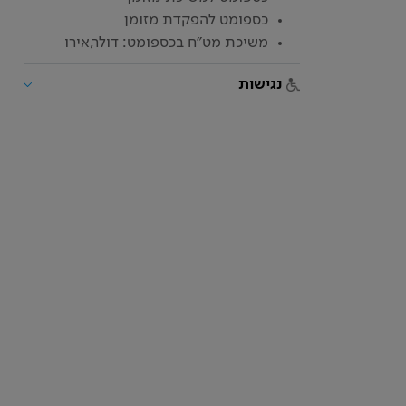
כספומט להפקדת מזומן
משיכת מט"ח בכספומט: דולר,אירו
נגישות