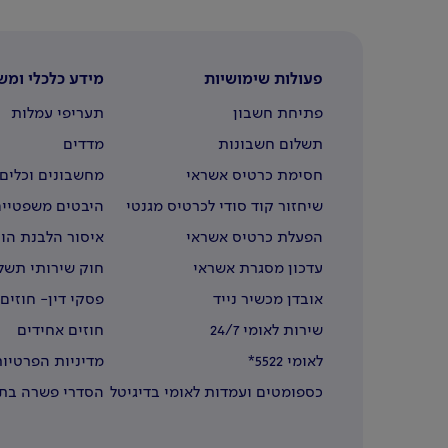
פעולות שימושיות
מידע כלכלי ומש
פתיחת חשבון
תעריפי עמלות
תשלום חשבונות
מדדים
חסימת כרטיס אשראי
מחשבונים וכלים 
שיחזור קוד סודי לכרטיס מגנטי
היבטים משפטיים
הפעלת כרטיס אשראי
איסור הלבנת הון
עדכון מסגרת אשראי
חוק שירותי תשל
אובדן מכשיר נייד
פסקי דין- חוזים
שירות לאומי 24/7
חוזים אחידים
לאומי 5522*
מדיניות הפרטיות
כספומטים ועמדות לאומי בדיגיטל
הסדרי פשרה בתב
בחו"ל