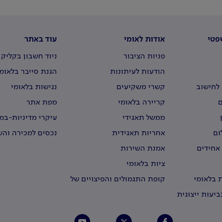
פטי
אודות לאומי
עוד באתר
פניות הציבור
ניוד חשבון בקליק
הודעות לעיתונות
הגנת סייבר בלאומ
לחישוב
קשרי משקיעים
נגישות בלאומי
קריירה בלאומי
מפת אתר
ממשל תאגידי
עיקרי מדיניות-ב
וירטואליים
ום
אחריות תאגידית
נכסים למכירה וה
 אחידים
אמנת השירות
ציות בלאומי
 בלאומי
קופת התגמולים והפיצויים של
עובדי לאומי
יעות ייצוגית