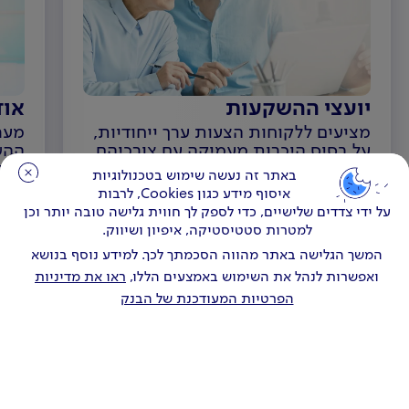
יועצי ההשקעות
אוד
מציעים ללקוחות הצעות ערך ייחודיות,
מער
על בסיס היכרות מעמיקה עם צורכיהם,
ההש
רמת הסיכון המתאימה להם וניתוח
כמו
באתר זה נעשה שימוש בטכנולוגיות
באתר זה נעשה שימוש בטכנולוגיות
שווקים מתקדם
שער
איסוף מידע כגון Cookies, לרבות
איסוף מידע כגון Cookies, לרבות
שבו
על ידי צדדים שלישיים, כדי לספק לך חווית גלישה טובה יותר וכן
על ידי צדדים שלישיים, כדי לספק לך חווית גלישה טובה יותר וכן
למטרות סטטיסטיקה, איפיון ושיווק.
למטרות סטטיסטיקה, איפיון ושיווק.
המשך הגלישה באתר מהווה הסכמתך לכך. למידע נוסף בנושא
המשך הגלישה באתר מהווה הסכמתך לכך. למידע נוסף בנושא
ואפשרות לנהל את השימוש באמצעים הללו,
ואפשרות לנהל את השימוש באמצעים הללו,
ראו את מדיניות
ראו את מדיניות
הפרטיות המעודכנת של הבנק
הפרטיות המעודכנת של הבנק
מידע נוסף