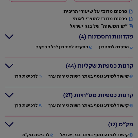
פרסום מרוכז על שיעורי הריבית
פרסום מרוכז למוצרי לאומי
"קו המשווה" של בנק ישראל
פקדונות וחסכונות
(4)
הפקדה לחיסכון
הפקדה לפיקדון לכל הבנקים
אפ
טווח סכום
קרנות כספיות שקליות
(44)
סוג המוצר (לפי תקופה)
סוג ריבית
סוג הצמדה
לש
להפקדה
פיק
קישור למידע נוסף באתר רשות ניירות ערך
לרכישת קרן
פיקדון לשנה
קבועה
לא צמוד
אין
דגם 157/8: WOW
המועד הקרוב לביצוע ה
קרנות כספיות (לפי
קרנות כספיות מט"חיות
(27)
שם הקרן ומספר מזהה
שבי
רכישת יחידות[2]/ח
תקופה)
לרכישה
בקרן[3]
קישור למידע נוסף באתר רשות ניירות ערך
לרכישת קרן
יומיות
מגדל כספית שקלית
זמין לרכישה בכל יום מ
המועד הקרוב לביצוע הפעולו
מספר הקרן: 5102991
מק"מ
(12)
סוג המוצר (לפי
שם הקרן ומספר מזהה
הבאות:
תקופה)
לרכישה
רכישת יחידות[2]/חידוש אוטומטי ש
פיקדון לשנה
קישור למידע נוסף באתר בנק ישראל
לרכישת מק"מ
האחזקה בקרן[3]
קבועה
לא צמוד
אין