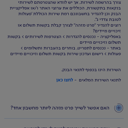
צורך בהרשמה לשירות, אך יש לוודא שהצטרפתם לשירותי
בנקאות בתקשורת, הכוללים את ערוצי האתר ו/או אפליקציית
הבנק וכן להגדיר בחשבונכם רמת שירות הכוללת 'פעולות
לטובת צדדי ג''.
רוצים להגדיר "פרט מזהה" לצורך קבלת בקשות תשלום או
זיכויים מיידים?
באפליקציה - נכנסים להגדרות > הצטרפות לשירותים > בקשות
תשלום וזיכויים מיידים
באתר - נכנסים לתפריט, בוחרים בהעברות ותשלומים >
פעולות > רישום ועדכון שירות בקשות תשלום וזיכויים מיידים
השירות הינו בכפוף לתנאי הבנק.
לתנאי השירות המלאים -
לחצו כאן
האם אפשר לשייך פרט מזהה ליותר מחשבון אחד?