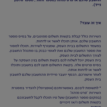
החשבון שלכם או פרט מזהה (מספר זהות , מספר טלפון
נייד).
איך זה עובד?
השירות כולל קבלת בקשות תשלום ממוטבים, על בסיס מספר
החשבון שלכם, אותן תוכלו לאשר או לדחות.
במעמד התשלום בבית העסק, שמצורף לשירות, תוכלו למסור
את מספר החשבון שלכם ואת לאומי כבנק בו מתנהל החשבון,
לצורך התשלום לבית העסק.
בית העסק יוכל לשלוח לכם בקשת תשלום בגין העסקה על
בסיס פרטים אלה. בקשת התשלום תוצג לכם בחשבון ותוכלו
לאשר או לדחות אותה.
לאחר אישורכם, הכסף יועבר מיידית מהחשבון שלכם לחשבון
בית העסק.
* לתשומת ליבכם, באפשרותכם (אופציונלי) להגדיר במסגרת
השירות 'פרט מזהה'
(במקום מספר החשבון) שעל פיו תוכלו לקבל לחשבונכם
בקשות תשלום ו/או זיכויים